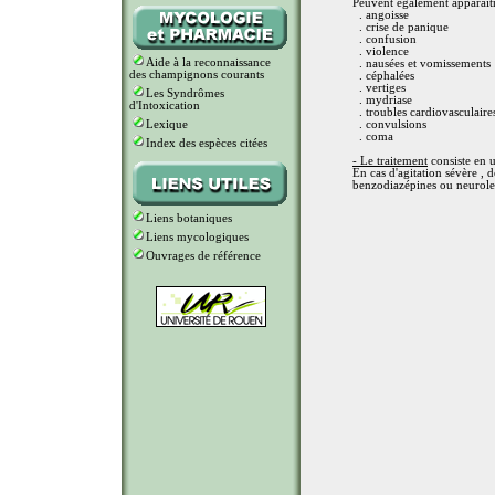
Peuvent également apparaitr
. angoisse
. crise de panique
. confusion
. violence
Aide à la reconnaissance
. nausées et vomissements
des champignons courants
. céphalées
. vertiges
Les Syndrômes
. mydriase
d'Intoxication
. troubles cardiovasculaire
. convulsions
Lexique
. coma
Index des espèces citées
- Le traitement
consiste en u
En cas d'agitation sévère , 
benzodiazépines ou neurolept
Liens botaniques
Liens mycologiques
Ouvrages de référence