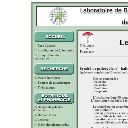
Le
Mycologie
Page d'accueil
et
Localisation du Laboratoire
Pharmacie
Composition du
Laboratoire
Syndrôme psilocybien ( = hall
également appelé syndrôme narcoti
Stages Recherche
- Genres concernés :
. Psilocybe
Equipes de rattachement
. Panaeolus
Thématiques
. Pholiotina
. Stropharia
-
L'incubation
dure 30 minut
L'intoxication est due à 1 to
-
Le syndrôme
est caractéris
Danger des plantes
. une euphorie
d'intérieur
. une hyperesthésie visuelle 
Herbier Virtuel
. un trouble de la vision c
. une distorsion du temps e
Lexique
. une modification de l'hum
Index des plantes citées