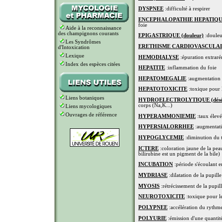
DYSPNEE
:difficulté à respirer
ENCEPHALOPATHIE HEPATIQ
foie
Aide à la reconnaissance
des champignons courants
EPIGASTRIQUE (douleur)
:douleur
Les Syndrômes
ERETHISME CARDIOVASCULA
d'Intoxication
Lexique
HEMODIALYSE
:épuration extrarén
Index des espèces citées
HEPATITE
:inflammation du foie
HEPATOMEGALIE
:augmentation 
HEPATOTOXICITE
:toxique pour l
Liens botaniques
HYDROELECTROLYTIQUE (déséqu
corps (Na,K...)
Liens mycologiques
Ouvrages de référence
HYPERAMMONIEMIE
:taux élev
HYPERSIALORRHEE
:augmentatio
HYPOGLYCEMIE
:diminution du t
ICTERE
:coloration jaune de la peau
bilirubine est un pigment de la bile)
INCUBATION
:période s'écoulant 
MYDRIASE
:dilatation de la pupille
MYOSIS
:rétrécissement de la pupil
NEUROTOXICITE
:toxique pour l
POLYPNEE
:accélération du rythme
POLYURIE
:émission d'une quantité