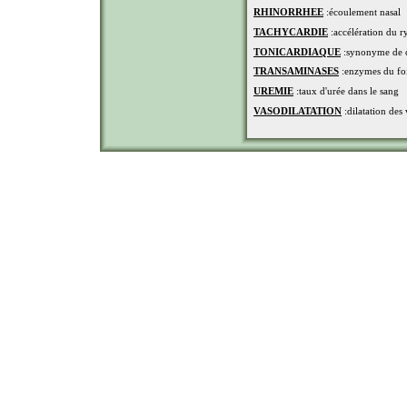
RHINORRHEE
:écoulement nasal
TACHYCARDIE
:accélération du 
TONICARDIAQUE
:synonyme de ca
TRANSAMINASES
:enzymes du foie
UREMIE
:taux d'urée dans le sang
VASODILATATION
:dilatation des