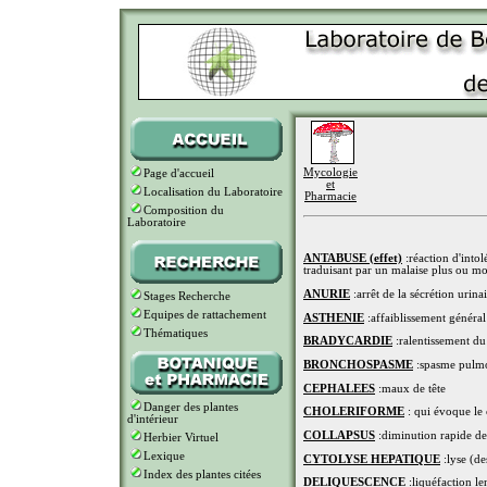
Mycologie
Page d'accueil
et
Localisation du Laboratoire
Pharmacie
Composition du
Laboratoire
ANTABUSE (effet)
:réaction d'intol
traduisant par un malaise plus ou mo
ANURIE
:arrêt de la sécrétion urina
Stages Recherche
Equipes de rattachement
ASTHENIE
:affaiblissement général
Thématiques
BRADYCARDIE
:ralentissement d
BRONCHOSPASME
:spasme pulm
CEPHALEES
:maux de tête
Danger des plantes
CHOLERIFORME
: qui évoque le 
d'intérieur
COLLAPSUS
:diminution rapide de 
Herbier Virtuel
Lexique
CYTOLYSE HEPATIQUE
:lyse (de
Index des plantes citées
DELIQUESCENCE
:liquéfaction le