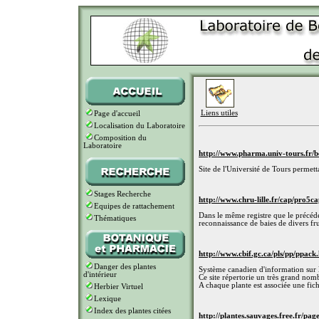
Liens utiles
Page d'accueil
Localisation du Laboratoire
Composition du
Laboratoire
http://www.pharma.univ-tours.fr/b
Site de l'Université de Tours permett
Stages Recherche
http://www.chru-lille.fr/cap/pro5c
Equipes de rattachement
Dans le même registre que le précéd
Thématiques
reconnaissance de baies de divers fru
http://www.cbif.gc.ca/pls/pp/pp
Danger des plantes
Système canadien d'information sur l
d'intérieur
Ce site répertorie un très grand no
A chaque plante est associée une fich
Herbier Virtuel
Lexique
Index des plantes citées
http://plantes.sauvages.free.fr/pag