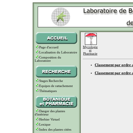
Mycologie
Page d'accueil
et
Localisation du Laboratoire
Pharmacie
Composition du
Laboratoire
Classement par ordre a
Classement par ordre 
Stages Recherche
Equipes de rattachement
Thématiques
Danger des plantes
d'intérieur
Herbier Virtuel
Lexique
Index des plantes citées