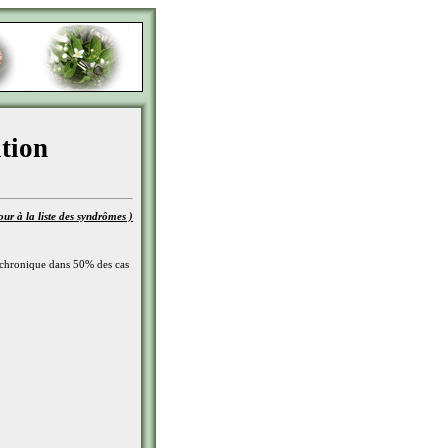
tion
our à la liste des syndrômes )
e chronique dans 50% des cas