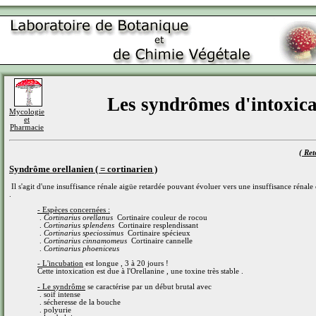
Les syndrômes d'intoxica
Mycologie
et
Pharmacie
( Ret
Syndrôme orellanien ( = cortinarien )
Il s'agit d'une insuffisance rénale aigüe retardée pouvant évoluer vers une insuffisance rénal
.
- Espèces concernées :
.
Cortinarius orellanus
Cortinaire couleur de rocou
.
Cortinarius splendens
Cortinaire resplendissant
.
Cortinarius speciossimus
Cortinaire spécieux
.
Cortinarius cinnamomeus
Cortinaire cannelle
.
Cortinarius phoeniceus
- L'incubation
est longue , 3 à 20 jours !
Cette intoxication est due à l'Orellanine , une toxine très stable .
- Le syndrôme
se caractérise par un début brutal avec
. soif intense
. sécheresse de la bouche
. polyurie