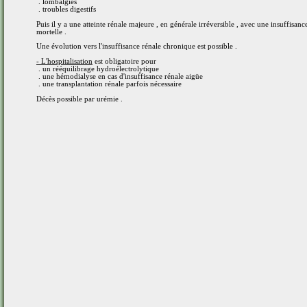
. lombalgies
. troubles digestifs
Puis il y a une atteinte rénale majeure , en générale irréversible , avec une insuffisanc
mortelle .
Une évolution vers l'insuffisance rénale chronique est possible .
- L'hospitalisation
est obligatoire pour
. un rééquilibrage hydroélectrolytique
. une hémodialyse en cas d'insuffisance rénale aigüe
. une transplantation rénale parfois nécessaire
Décès possible par urémie .