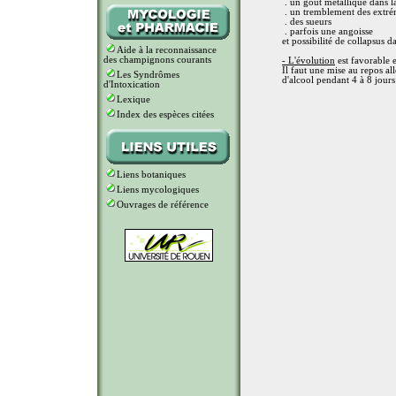
. un goût métallique dans 
. un tremblement des extré
. des sueurs
. parfois une angoisse
et possibilité de collapsus d
Aide à la reconnaissance
des champignons courants
- L'évolution
est favorable 
Il faut une mise au repos al
Les Syndrômes
d'alcool pendant 4 à 8 jours
d'Intoxication
Lexique
Index des espèces citées
Liens botaniques
Liens mycologiques
Ouvrages de référence