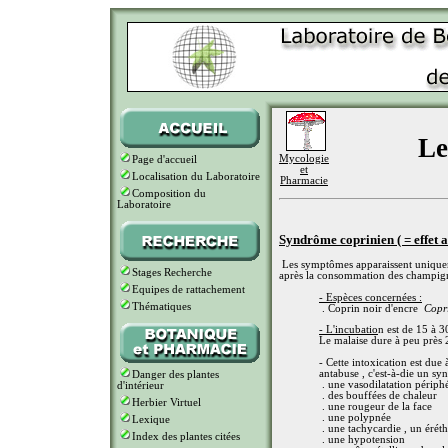
Le
Mycologie
Page d'accueil
et
Localisation du Laboratoire
Pharmacie
Composition du
Laboratoire
Syndrôme coprinien ( = effet a
Les symptômes apparaissent uniquemen
Stages Recherche
après la consommation des champig
Equipes de rattachement
- Espèces concernées :
Thématiques
. Coprin noir d'encre
Copr
- L'incubatio
n est de 15 à 3
Le malaise dure à peu près 
- Cette intoxication est due
antabuse , c'est-à-die un sy
Danger des plantes
. une vasodilatation périph
d'intérieur
. des bouffées de chaleur
Herbier Virtuel
. une rougeur de la face
. une polypnée
Lexique
. une tachycardie , un érét
Index des plantes citées
. une hypotension